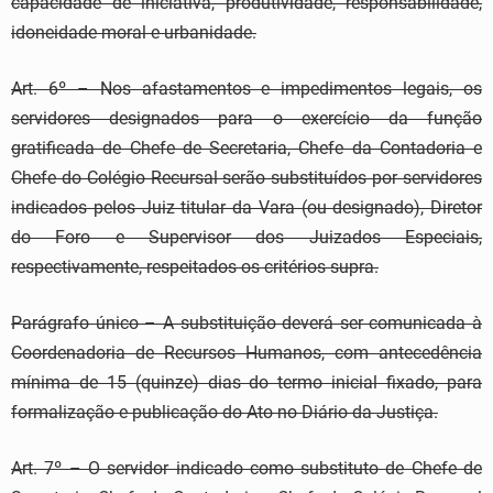
capacidade de iniciativa, produtividade, responsabilidade,
idoneidade moral e urbanidade.
Art. 6º – Nos afastamentos e impedimentos legais, os
servidores designados para o exercício da função
gratificada de Chefe de Secretaria, Chefe da Contadoria e
Chefe do Colégio Recursal serão substituídos por servidores
indicados pelos Juiz titular da Vara (ou designado), Diretor
do Foro e Supervisor dos Juizados Especiais,
respectivamente, respeitados os critérios supra.
Parágrafo único – A substituição deverá ser comunicada à
Coordenadoria de Recursos Humanos, com antecedência
mínima de 15 (quinze) dias do termo inicial fixado, para
formalização e publicação do Ato no Diário da Justiça.
Art. 7º – O servidor indicado como substituto de Chefe de