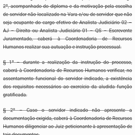
2º, acompanhado do diploma e da motivação pela escolha
de servidor não localizado na Vara e/ou de servidor que não
seja ocupante do cargo efetivo de Analista Judiciário 02 –
AJ – Direito ou Analista Judiciário 01 – QS – Escrevente
Juramentado, caberá à Coordenadoria de Recursos
Humanos realizar sua autuação e instrução processual.
§ 1º – durante a realização da instrução do processo,
caberá à Coordenadoria de Recursos Humanos verificar, no
assentamento funcional do servidor indicado, a existência
dos requisitos necessários ao exercício da aludida função
gratificada.
§ 2º – Caso o servidor indicado não apresente a
documentação exigida, caberá à Coordenadoria de Recursos
Humanos diligenciar ao Juiz peticionante à apresentação de
tais documentos.