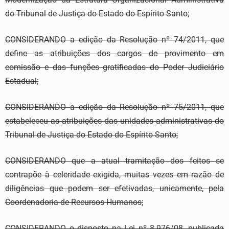
do Tribunal de Justiça do Estado do Espírito Santo;
CONSIDERANDO a edição da Resolução nº 74/2011, que
define as atribuições dos cargos de provimento em
comissão e das funções gratificadas do Poder Judiciário
Estadual;
CONSIDERANDO a edição da Resolução nº 75/2011, que
estabeleceu as atribuições das unidades administrativas do
Tribunal de Justiça do Estado do Espírito Santo;
CONSIDERANDO que a atual tramitação dos feitos se
contrapõe à celeridade exigida, muitas vezes em razão de
diligências que podem ser efetivadas, unicamente, pela
Coordenadoria de Recursos Humanos;
CONSIDERANDO o disposto na Lei nº 8.976/08, publicada