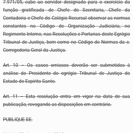
7.971/05, cabe ao servidor designado para o exercício da
função gratificada de Chefe de Secretaria, Chefe da
Contadoria e Chefe do Colégio Recursal observar as normas
constantes no Código de Organização Judiciária, no
Regimento Interno, nas Resoluções e Portarias deste Egrégio
Tribunal de Justiça, bem como no Código de Normas da e.
Corregedoria Geral da Justiça.
Art. 10 – Os casos omissos deverão ser submetidos à
análise do Presidente do egrégio Tribunal de Justiça do
Estado do Espírito Santo.
Art. 11 – Esta resolução entra em vigor na data de sua
publicação, revogando as disposições em contrário.
PUBLIQUE-SE.