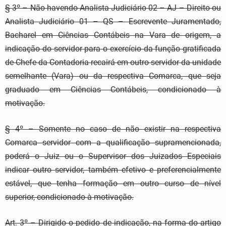
§ 3º – Não havendo Analista Judiciário 02 – AJ – Direito ou
Analista Judiciário 01 – QS – Escrevente Juramentado,
Bacharel em Ciências Contábeis na Vara de origem, a
indicação do servidor para o exercício da função gratificada
de Chefe da Contadoria recairá em outro servidor da unidade
semelhante (Vara) ou da respectiva Comarca, que seja
graduado em Ciências Contábeis, condicionado à
motivação.
§ 4º – Somente no caso de não existir na respectiva
Comarca servidor com a qualificação supramencionada,
poderá o Juiz ou o Supervisor dos Juizados Especiais
indicar outro servidor, também efetivo e preferencialmente
estável, que tenha formação em outro curso de nível
superior, condicionado à motivação.
Art. 3º – Dirigido o pedido de indicação, na forma do artigo