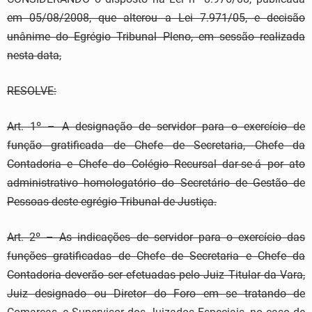
em 05/08/2008, que alterou a Lei 7.971/05, e decisão
unânime do Egrégio Tribunal Pleno, em sessão realizada
nesta data,
RESOLVE:
Art. 1º – A designação de servidor para o exercício de
função gratificada de Chefe de Secretaria, Chefe da
Contadoria e Chefe do Colégio Recursal dar-se-á por ato
administrativo homologatório do Secretário de Gestão de
Pessoas deste egrégio Tribunal de Justiça.
Art. 2º – As indicações de servidor para o exercício das
funções gratificadas de Chefe de Secretaria e Chefe da
Contadoria deverão ser efetuadas pelo Juiz Titular da Vara,
Juiz designado ou Diretor do Foro em se tratando de