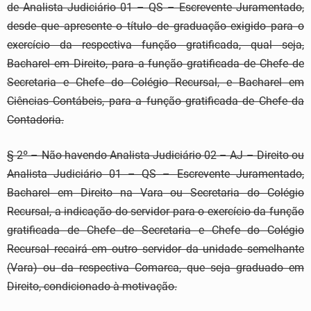
de Analista Judiciário 01 – QS – Escrevente Juramentado,
desde que apresente o título de graduação exigido para o
exercício da respectiva função gratificada, qual seja,
Bacharel em Direito, para a função gratificada de Chefe de
Secretaria e Chefe do Colégio Recursal, e Bacharel em
Ciências Contábeis, para a função gratificada de Chefe da
Contadoria.
§ 2º – Não havendo Analista Judiciário 02 – AJ – Direito ou
Analista Judiciário 01 – QS – Escrevente Juramentado,
Bacharel em Direito na Vara ou Secretaria do Colégio
Recursal, a indicação do servidor para o exercício da função
gratificada de Chefe de Secretaria e Chefe do Colégio
Recursal recairá em outro servidor da unidade semelhante
(Vara) ou da respectiva Comarca, que seja graduado em
Direito, condicionado à motivação.