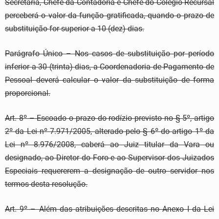
Secretaria, Chefe da Contadoria e Chefe do Colégio Recursal
perceberá o valor da função gratificada, quando o prazo de
substituição for superior a 10 (dez) dias.
Parágrafo Único – Nos casos de substituição por período
inferior a 30 (trinta) dias, a Coordenadoria de Pagamento de
Pessoal deverá calcular o valor da substituição de forma
proporcional.
Art. 8º – Escoado o prazo do rodízio previsto no § 5º, artigo
2º da Lei nº 7.971/2005, alterado pelo § 6º do artigo 1º da
Lei nº 8.976/2008, caberá ao Juiz titular da Vara ou
designado, ao Diretor do Foro e ao Supervisor dos Juizados
Especiais requererem a designação de outro servidor nos
termos desta resolução.
Art. 9º – Além das atribuições descritas no Anexo I da Lei