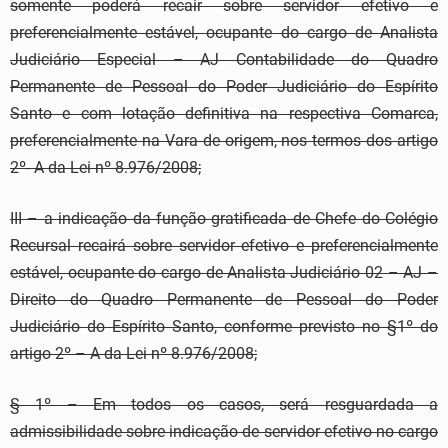
somente poderá recair sobre servidor efetivo e
preferencialmente estável, ocupante do cargo de Analista
Judiciário Especial – AJ Contabilidade do Quadro
Permanente de Pessoal do Poder Judiciário do Espírito
Santo e com lotação definitiva na respectiva Comarca,
preferencialmente na Vara de origem, nos termos dos artigo
2º- A da Lei nº 8.976/2008;
III – a indicação da função gratificada de Chefe do Colégio
Recursal recairá sobre servidor efetivo e preferencialmente
estável, ocupante do cargo de Analista Judiciário 02 – AJ –
Direito do Quadro Permanente de Pessoal do Poder
Judiciário do Espírito Santo, conforme previsto no §1º do
artigo 2º – A da Lei nº 8.976/2008;
§ 1º – Em todos os casos, será resguardada a
admissibilidade sobre indicação de servidor efetivo no cargo