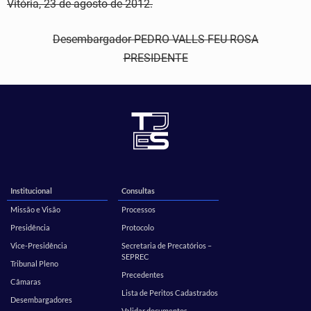
Vitória, 23 de agosto de 2012.
Desembargador PEDRO VALLS FEU ROSA
PRESIDENTE
Institucional
Consultas
Missão e Visão
Processos
Presidência
Protocolo
Vice-Presidência
Secretaria de Precatórios –
SEPREC
Tribunal Pleno
Precedentes
Câmaras
Lista de Peritos Cadastrados
Desembargadores
Validar documentos