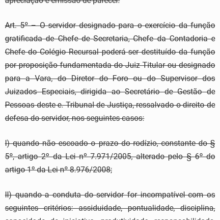
apreciação e emissão de parecer.
Art. 5º – O servidor designado para o exercício da função
gratificada de Chefe de Secretaria, Chefe da Contadoria e
Chefe do Colégio Recursal poderá ser destituído da função
por proposição fundamentada do Juiz Titular ou designado
para a Vara, do Diretor do Foro ou do Supervisor dos
Juizados Especiais, dirigida ao Secretário de Gestão de
Pessoas deste e. Tribunal de Justiça, ressalvado o direito de
defesa do servidor, nos seguintes casos:
I) quando não escoado o prazo do rodízio, constante do §
5º, artigo 2º da Lei nº 7.971/2005, alterado pelo § 6º do
artigo 1º da Lei nº 8.976/2008;
II) quando a conduta do servidor for incompatível com os
seguintes critérios: assiduidade, pontualidade, disciplina,