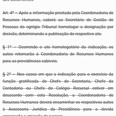
Art. 4º – Após a informação prestada pela Coordenadoria de
Recursos Humanos, caberá ao Secretário de Gestão de
Pessoas do egrégio Tribunal homologar a designação por
decisão, determinando a publicação do respectivo ato.
§ 1º – Ocorrendo o ato homologatório da indicação, os
autos retornarão à Coordenadoria de Recursos Humanos
para as providências cabíveis.
§ 2º – Nos casos em que a indicação para o exercício da
função gratificada de Chefe de Secretaria, Chefe da
Contadoria ou Chefe do Colégio Recursal estiver em
desacordo com esta Resolução, a Coordenadoria de
Recursos Humanos deverá encaminhar os respectivos autos
à Assessoria Jurídica da Presidência para a devida