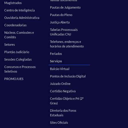
Magistrados
Pautas de Julgamento
Centro de Inteligência
Pautas do Pleno
Ouvidoria Administrativa
Justiça Aberta
Coordenadorias
Tabelas Processuais
Núcleos, Comissões e
Unificadas CNJ
Comitês
Telefones, endereços e
Setores
horários de atendimento
Plantão Judiciário
Feriados
Sessões Colegiadas
Serviços
Concursos e Processos
Balcão Virtual
Seletivos
Pontos de Inclusão Digital
PROMOJUES
Juizado Online
Certidão Negativa
Certidão Objeto e Pé (2º
Grau)
Diretoria dos Foros
Estaduais
Sites Oficiais