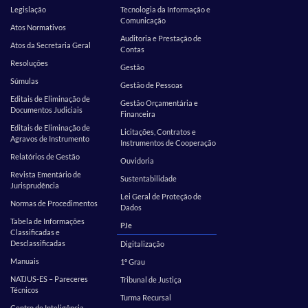
Legislação
Tecnologia da Informação e
Comunicação
Atos Normativos
Auditoria e Prestação de
Atos da Secretaria Geral
Contas
Resoluções
Gestão
Súmulas
Gestão de Pessoas
Editais de Eliminação de
Gestão Orçamentária e
Documentos Judiciais
Financeira
Editais de Eliminação de
Licitações, Contratos e
Agravos de Instrumento
Instrumentos de Cooperação
Relatórios de Gestão
Ouvidoria
Revista Ementário de
Sustentabilidade
Jurisprudência
Lei Geral de Proteção de
Normas de Procedimentos
Dados
Tabela de Informações
PJe
Classificadas e
Desclassificadas
Digitalização
Manuais
1º Grau
NATJUS-ES – Pareceres
Tribunal de Justiça
Técnicos
Turma Recursal
Centro de Inteligência –