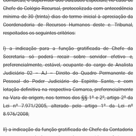
Comarcas, e Supervisor dos Juizados Especiais, no caso de
Chefe do Colégio Recursal, protocolizada com antecedência
mínima de 30 (trinta) dias do termo inicial à apreciação da
Coordenadoria de Recursos Humanos deste e. Tribunal,
respeitados os seguintes critérios:
I) a indicação para a função gratificada de Chefe da
Secretaria só poderá recair sobre servidor efetivo e,
preferencialmente, estável, ocupante do cargo de Analista
Judiciário 02 – AJ – Direito do Quadro Permanente de
Pessoal do Poder Judiciário do Espírito Santo, e com
lotação definitiva na respectiva Comarca, preferencialmente
na Vara de origem, nos termos dos §§ 1º e 2º, artigo 2º da
Lei nº 7.971/2005, alterado pelo artigo 1º da Lei nº
8.976/2008;
II) a indicação da função gratificada de Chefe da Contadoria