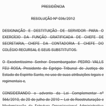
PRESIDÊNCIA
RESOLUÇÃO Nº 036/2012
DESIGNAÇÃO E DESTITUIÇÃO DE SERVIDOR PARA O
EXERCÍCIO DA FUNÇÃO GRATIFICADA DE CHEFE DE
SECRETARIA, CHEFE DA CONTADORIA E CHEFE DO
COLÉGIO RECURSAL E SEUS SUBSTITUTOS.
O Excelentíssimo Senhor Desembargador PEDRO VALLS
FEU ROSA, Presidente do Egrégio Tribunal de Justiça do
Estado do Espírito Santo, no uso de suas atribuições legais e
regimentais e,
CONSIDERANDO o advento da Lei Complementar nº
566/2010, de 20 de julho de 2010 – Lei de Reestruturação e
Modernização da Estrutura Organizacional Administrativa