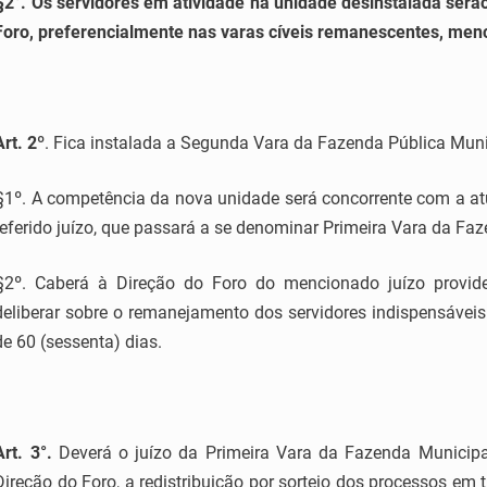
§2°. Os servidores em atividade na unidade desinstalada serã
Foro, preferencialmente nas varas cíveis remanescentes, menc
Art.
2
º
. Fica instalada a Segunda Vara da Fazenda Pública Munic
§1º. A competência da nova unidade será concorrente com a at
referido juízo, que passará a se denominar Primeira Vara da Fa
§2º. Caberá à Direção do Foro do mencionado juízo provid
deliberar sobre o remanejamento dos servidores indispensáveis 
de 60 (sessenta) dias.
Art.
3
°.
Deverá o juízo da Primeira Vara da Fazenda Municipal 
Direção do Foro, a redistribuição por sorteio dos processos e