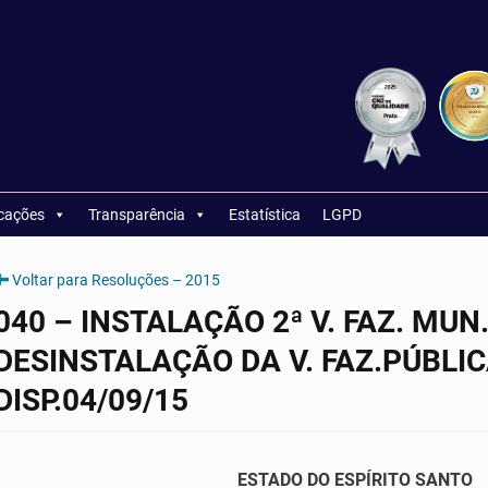
icações
Transparência
Estatística
LGPD
Voltar para Resoluções – 2015
040 – INSTALAÇÃO 2ª V. FAZ. MUN.
DESINSTALAÇÃO DA V. FAZ.PÚBLI
DISP.04/09/15
E
STADO DO ESPÍRITO SANTO