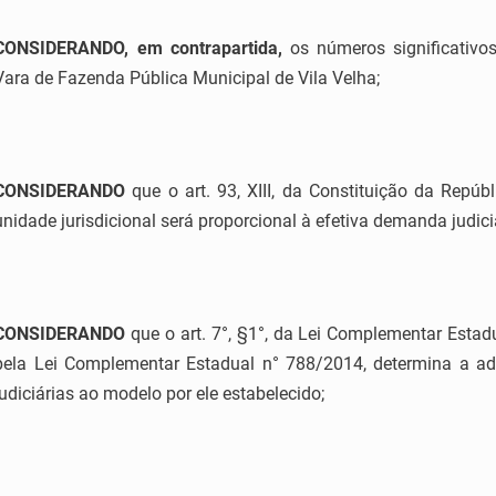
CONSIDERANDO
,
em contrapartida,
os números significativo
Vara de Fazenda Pública Municipal de Vila Velha;
CONSIDERANDO
que o art. 93, XIII, da Constituição da Repúb
unidade jurisdicional será proporcional à efetiva demanda judici
CONSIDERANDO
que o art. 7°, §1°, da Lei Complementar Esta
pela Lei Complementar Estadual n° 788/2014, determina a a
judiciárias ao modelo por ele estabelecido;