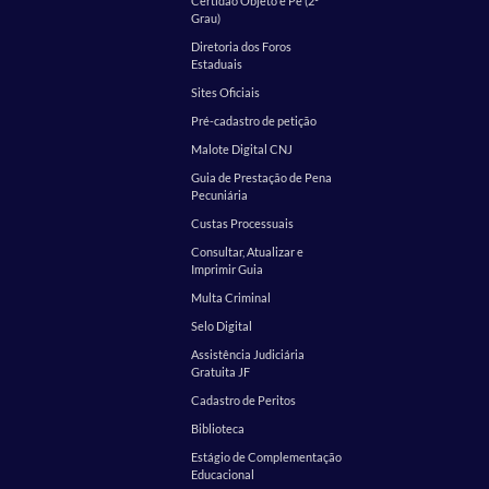
Certidão Objeto e Pé (2º
Grau)
Diretoria dos Foros
Estaduais
Sites Oficiais
Pré-cadastro de petição
Malote Digital CNJ
Guia de Prestação de Pena
Pecuniária
Custas Processuais
Consultar, Atualizar e
Imprimir Guia
Multa Criminal
Selo Digital
Assistência Judiciária
Gratuita JF
Cadastro de Peritos
Biblioteca
Estágio de Complementação
Educacional