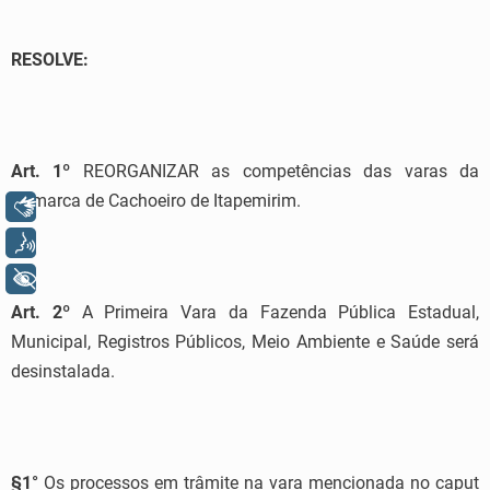
RESOLVE:
Art. 1º
REORGANIZAR as competências das varas da
Comarca de Cachoeiro de Itapemirim.
Libras
Voz
+ Acessibilidade
Art. 2º
A Primeira Vara da Fazenda Pública Estadual,
Municipal, Registros Públicos, Meio Ambiente e Saúde será
desinstalada.
§1°
Os processos em trâmite na vara mencionada no caput