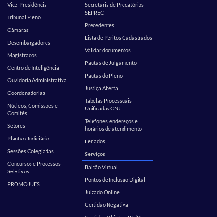
Vice-Presidência
Secretaria de Precatórios –
SEPREC
Tribunal Pleno
Precedentes
Câmaras
Lista de Peritos Cadastrados
Desembargadores
Validar documentos
Magistrados
Pautas de Julgamento
Centro de Inteligência
Pautas do Pleno
Ouvidoria Administrativa
Justiça Aberta
Coordenadorias
Tabelas Processuais
Núcleos, Comissões e
Unificadas CNJ
Comitês
Telefones, endereços e
Setores
horários de atendimento
Plantão Judiciário
Feriados
Sessões Colegiadas
Serviços
Concursos e Processos
Balcão Virtual
Seletivos
Pontos de Inclusão Digital
PROMOJUES
Juizado Online
Certidão Negativa