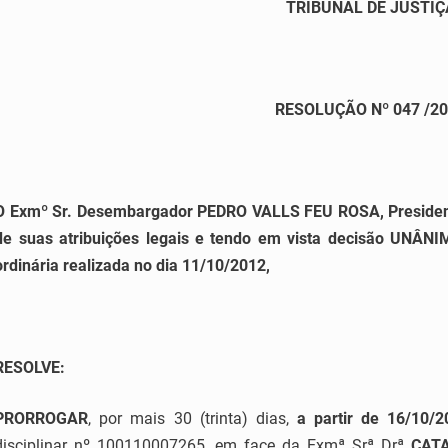
TRIBUNAL DE JUSTIÇ
RESOLUÇÃO Nº 047 /2
O Exmº Sr. Desembargador PEDRO VALLS FEU ROSA, Presidente
de suas atribuições legais e tendo em vista decisão UNÂNI
ordinária realizada no dia 11/10/2012,
RESOLVE:
PRORROGAR
, por mais 30 (trinta) dias,
a partir de 16/10/2
disciplinar nº 100110007265, em face da Exmª Srª Drª
CAT