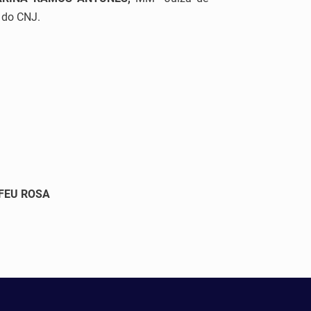
1 do CNJ.
FEU ROSA