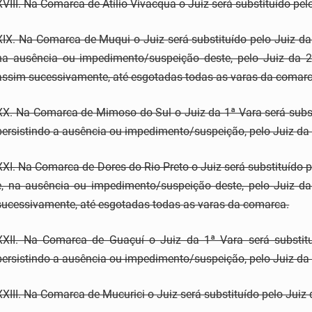
XVIII. Na Comarca de Atílio Vivacqua o Juiz será substituído pel
XIX. Na Comarca de Muqui o Juiz será substituído pelo Juiz d
na ausência ou impedimento/suspeição deste, pelo Juiz da
assim sucessivamente, até esgotadas todas as varas da comarc
XX. Na Comarca de Mimoso do Sul o Juiz da 1ª Vara será substit
persistindo a ausência ou impedimento/suspeição, pelo Juiz d
XXI. Na Comarca de Dores do Rio Preto o Juiz será substituído 
e, na ausência ou impedimento/suspeição deste, pelo Juiz 
sucessivamente, até esgotadas todas as varas da comarca.
XXII. Na Comarca de Guaçuí o Juiz da 1ª Vara será substituí
persistindo a ausência ou impedimento/suspeição, pelo Juiz da
XXIII. Na Comarca de Mucurici o Juiz será substituído pelo Ju