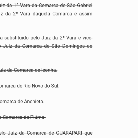
Juiz da 1ª Vara da Comarca de São Gabriel
uiz da 2ª Vara daquela Comarca e assim
 substituído pelo Juiz da 2ª Vara e vice-
elo Juiz da Comarca de São Domingos do
Juiz da Comarca de Iconha.
Comarca de Rio Novo do Sul.
Comarca de Anchieta.
 da Comarca de Piúma.
 pelo Juiz da Comarca de GUARAPARI que