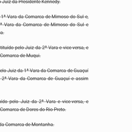
o Juiz da Presidente Kennedy.
a 1ª Vara da Comarca de Mimoso do Sul e,
 2ª Vara da Comarca de Mimoso do Sul e
a.
uído pelo Juiz da 2ª Vara e vice-versa, e
a Comarca de Muqui.
pelo Juiz da 1ª Vara da Comarca de Guaçuí
da 2ª Vara da Comarca de Guaçuí e assim
do pelo Juiz da 2ª Vara e vice-versa, e
 Comarca de Dores do Rio Preto.
iz da Comarca de Montanha.