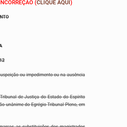
INCORREÇÃO (
CLIQUE AQUI
)
ANTO
A
12
 suspeição ou impedimento ou na ausência
Tribunal de Justiça do Estado do Espírito
são unânime do Egrégio Tribunal Pleno, em
arcas as substituições dos magistrados