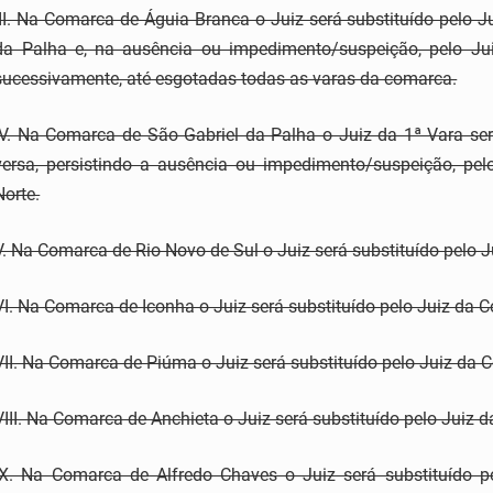
III. Na Comarca de Águia Branca o Juiz será substituído pelo 
da Palha e, na ausência ou impedimento/suspeição, pelo J
sucessivamente, até esgotadas todas as varas da comarca.
IV. Na Comarca de São Gabriel da Palha o Juiz da 1ª Vara será
versa, persistindo a ausência ou impedimento/suspeição, p
Norte.
V. Na Comarca de Rio Novo de Sul o Juiz será substituído pelo 
VI. Na Comarca de Iconha o Juiz será substituído pelo Juiz da 
VII. Na Comarca de Piúma o Juiz será substituído pelo Juiz da 
VIII. Na Comarca de Anchieta o Juiz será substituído pelo Juiz
IX. Na Comarca de Alfredo Chaves o Juiz será substituído