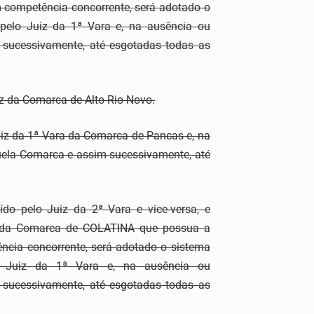
competência concorrente, será adotado o
o pelo Juiz da 1ª Vara e, na ausência ou
 sucessivamente, até esgotadas todas as
iz da Comarca de Alto Rio Novo.
uiz da 1ª Vara da Comarca de Pancas e, na
uela Comarca e assim sucessivamente, até
do pelo Juiz da 2ª Vara e vice-versa, e
iz da Comarca de COLATINA que possua a
ia concorrente, será adotado o sistema
elo Juiz da 1ª Vara e, na ausência ou
 sucessivamente, até esgotadas todas as