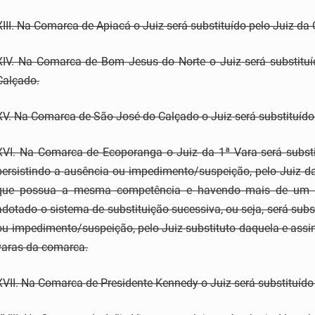
XIII. Na Comarca de Apiacá o Juiz será substituído pelo Juiz d
XIV. Na Comarca de Bom Jesus do Norte o Juiz será substitu
Calçado.
XV. Na Comarca de São José do Calçado o Juiz será substituído
XVI. Na Comarca de Ecoporanga o Juiz da 1ª Vara será substit
persistindo a ausência ou impedimento/suspeição, pelo Jui
que possua a mesma competência e havendo mais de um Ju
adotado o sistema de substituição sucessiva, ou seja, será subs
ou impedimento/suspeição, pelo Juiz substituto daquela e ass
varas da comarca.
XVII. Na Comarca de Presidente Kennedy o Juiz será substituído