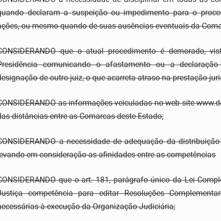
quando declaram a suspeição ou impedimento para o proce
ações, ou mesmo quando de suas ausências eventuais da Coma
CONSIDERANDO que o atual procedimento é demorado, visto
Presidência comunicando o afastamento ou a declaração
designação de outro juiz, o que acarreta atraso na prestação juri
CONSIDERANDO as informações veiculadas no web site www.der
das distâncias entre as Comarcas deste Estado;
CONSIDERANDO a necessidade de adequação da distribuição 
levando em consideração as afinidades entre as competências
CONSIDERANDO que o art. 181, parágrafo único da Lei Complem
Justiça competência para editar Resoluções Complementare
necessárias à execução da Organização Judiciária;