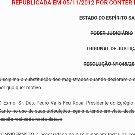
REPUBLICADA EM 05/11/2012 POR CONTER 
ESTADO DO ESPÍRITO S
PODER JUDICIÁRIO
TRIBUNAL DE JUSTIÇ
RESOLUÇÃO Nº 048/20
Disciplina a substituição dos magistrados quando declaram a
por qualquer motivo.
O Exmo. Sr. Des. Pedro Valls Feu Rosa, Presidente do Egrégio 
Santo no uso de suas atribuições legais e, tendo em vista deci
sessão realizada nesta data, e
CONSIDERANDO a necessidade de disciplinar em todas as com