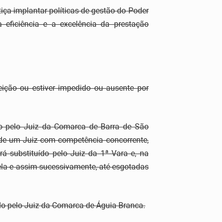
a implantar políticas de gestão do Poder
a eficiência e a excelência da prestação
eição ou estiver impedido ou ausente por
do pelo Juiz da Comarca de Barra de São
e um Juiz com competência concorrente,
rá substituído pelo Juiz da 1ª Vara e, na
ela e assim sucessivamente, até esgotadas
ído pelo Juiz da Comarca de Águia Branca.