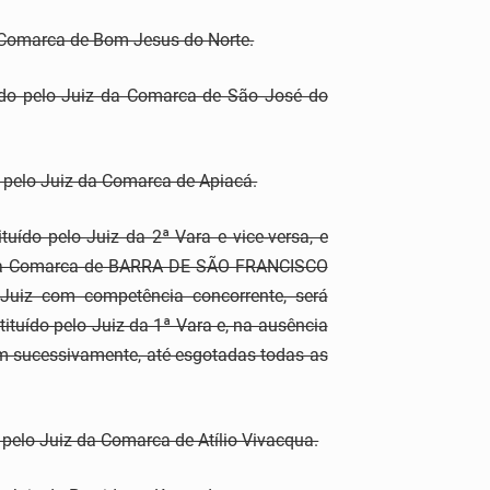
a Comarca de Bom Jesus do Norte.
ído pelo Juiz da Comarca de São José do
 pelo Juiz da Comarca de Apiacá.
uído pelo Juiz da 2ª Vara e vice-versa, e
z da Comarca de BARRA DE SÃO FRANCISCO
iz com competência concorrente, será
tituído pelo Juiz da 1ª Vara e, na ausência
im sucessivamente, até esgotadas todas as
 pelo Juiz da Comarca de Atílio Vivacqua.