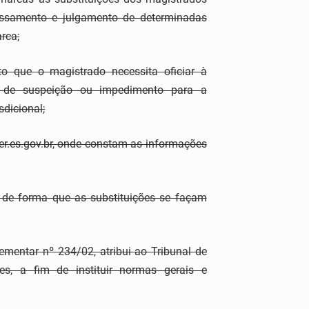
ssamento e julgamento de determinadas
rca;
 que o magistrado necessita oficiar à
 de suspeição ou impedimento para a
sdicional;
.es.gov.br, onde constam as informações
de forma que as substituições se façam
entar nº 234/02, atribui ao Tribunal de
s, a fim de instituir normas gerais e