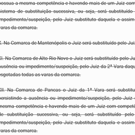
possua a mesma competência e havendo mais de um Juiz com 
sistema de substituição sucessiva, ou seja, será substituíd
impedimento/suspeição, pelo Juiz substituto daquela e assim
varas da comarca.
X. Na Comarca de Mantenópolis o Juiz será substituído pelo Ju
XI. Na Comarca de Alto Rio Novo o Juiz será substituído pelo J
ausência ou impedimento/suspeição, pelo Juiz da 2ª Vara daq
esgotadas todas as varas da comarca.
XII. Na Comarca de Pancas o Juiz da 1ª Vara será substituí
persistindo a ausência ou impedimento/suspeição, pelo Ju
mesma competência e havendo mais de um Juiz com competênc
de substituição sucessiva, ou seja, será substituído p
impedimento/suspeição, pelo Juiz substituto daquela e assim
varas da comarca.