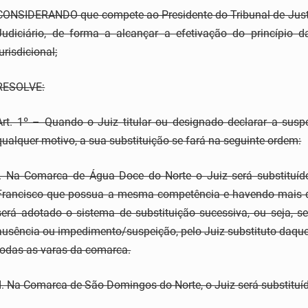
CONSIDERANDO que compete ao Presidente do Tribunal de Justiç
Judiciário, de forma a alcançar a efetivação do princípio d
jurisdicional;
RESOLVE:
Art. 1º – Quando o Juiz titular ou designado declarar a susp
qualquer motivo, a sua substituição se fará na seguinte ordem:
I. Na Comarca de Água Doce do Norte o Juiz será substituí
Francisco que possua a mesma competência e havendo mais d
será adotado o sistema de substituição sucessiva, ou seja, se
ausência ou impedimento/suspeição, pelo Juiz substituto daqu
todas as varas da comarca.
II. Na Comarca de São Domingos do Norte, o Juiz será substitu