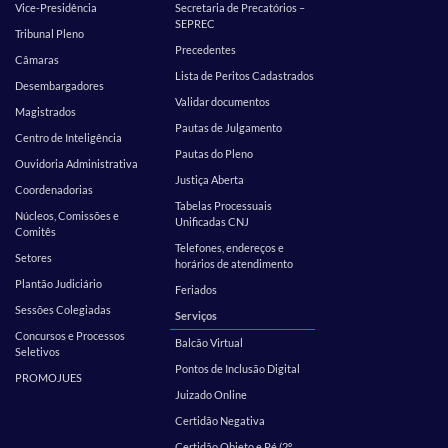
Vice-Presidência
Secretaria de Precatórios –
SEPREC
Tribunal Pleno
Precedentes
Câmaras
Lista de Peritos Cadastrados
Desembargadores
Validar documentos
Magistrados
Pautas de Julgamento
Centro de Inteligência
Pautas do Pleno
Ouvidoria Administrativa
Justiça Aberta
Coordenadorias
Tabelas Processuais
Núcleos, Comissões e
Unificadas CNJ
Comitês
Telefones, endereços e
Setores
horários de atendimento
Plantão Judiciário
Feriados
Sessões Colegiadas
Serviços
Concursos e Processos
Balcão Virtual
Seletivos
Pontos de Inclusão Digital
PROMOJUES
Juizado Online
Certidão Negativa
Certidão Objeto e Pé (2º