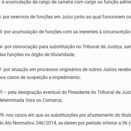
I- à acumulação de cargo de carreira com cargo ou função admin
II- por exercício de funções em Juízo junto ao qual funcionem 
III- por acumulação de funções com as inerentes à circunscrição d
IV- por convocação para substituição no Tribunal de Justiça, sa
das funções no órgão de titularidade;
V- por atuação em processos originários de outros Juízos receb
nos casos de suspeição e impedimento;
VI – pela designação eventual do Presidente do Tribunal de Jus
determinada Vara ou Comarca;
VII- nos casos em que as substituições por afastamento do titu
do Ato Normativo 246/2014, se derem por período inferior a 06 (s