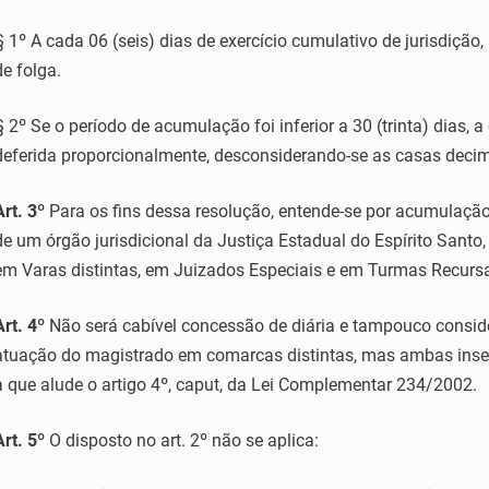
§ 1º A cada 06 (seis) dias de exercício cumulativo de jurisdição
de folga.
§ 2º Se o período de acumulação foi inferior a 30 (trinta) dias,
deferida proporcionalmente, desconsiderando-se as casas decim
Art. 3º
Para os fins dessa resolução, entende-se por acumulação 
de um órgão jurisdicional da Justiça Estadual do Espírito Sant
em Varas distintas, em Juizados Especiais e em Turmas Recursa
Art. 4º
Não será cabível concessão de diária e tampouco consid
atuação do magistrado em comarcas distintas, mas ambas inser
a que alude o artigo 4º, caput, da Lei Complementar 234/2002.
Art. 5º
O disposto no art. 2º não se aplica: