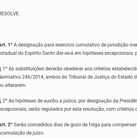
RESOLVE:
Art. 1º
A designação para exercício cumulativo de jurisdição ine
estadual do Espírito Santo dar-se-á em hipóteses excepcionais, 
§ 1º As substituições deverão obedecer aos critérios estabelec
Normativo 246/2014, ambos do Tribunal de Justiça do Estado do
ou alterarem.
§ 2º As hipóteses de auxílio a juízos, por designação da Presidê
excepcionais, serão regulados por esta resolução, com critérios 
Art. 2º
Serão concedidos dias de gozo de folga para compensa
acumulação de juízo.