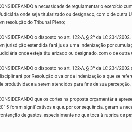
CONSIDERANDO a necessidade de regulamentar o exercício cumu
Judiciária onde seja titularizado ou designado, com o de outra U
em resolução do Tribunal Pleno;
CONSIDERANDO o disposto no art. 122-A, § 2º da LC 234/2002, 
em jurisdição estendida fará jus a uma indenização por cumula
judiciária onde esteja titularizado ou designado, com o de outra
CONSIDERANDO o disposto no art. 122-A, § 3º da LC 234/2002 q
disciplinará por Resolução o valor da indenização a que se refere 
de produtividade a serem atendidos para fins de sua percepção
CONSIDERANDO que os cortes na proposta orçamentária apresen
2015 foram significativos e que, por consequência, geram a ne
contenção de gastos, especialmente no que toca à rubrica de pe