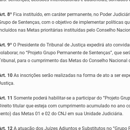
Art. 8º
Fica instituído, em caráter permanente, no Poder Judiciár
Grupo de Sentenças, com o objetivo de implementar políticas q
incluídos nas Metas prioritárias instituídas pelo Conselho Nacio
Art. 9º
O Presidente do Tribunal de Justiça expedirá ato convida
colaborar, no “Projeto Grupo Permanente de Sentenças”, que se
Tribunal, para o cumprimento das Metas do Conselho Nacional d
Art. 10
As inscrições serão realizadas na forma de ato a ser expe
Justiça.
Art. 11
Somente poderá habilitar-se a participar do “Projeto Gr
Direito titular que esteja com cumprimento acumulado no ano c
cento) das Metas 01 e 02 do CNJ em sua Unidade Judiciária.
Art. 12
A atuação dos Juízes Adjuntos e Substitutos no “Grupo 