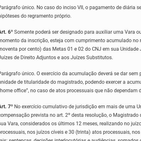
Parágrafo único. No caso do inciso VII, o pagamento de diária 
hipóteses do regramento próprio.
Art. 6º
Somente poderá ser designado para auxiliar uma Vara ou C
momento da inscrição, esteja com cumprimento acumulado no r
(noventa por cento) das Metas 01 e 02 do CNJ em sua Unidade Ju
Juízes de Direito Adjuntos e aos Juízes Substitutos.
Parágrafo único. O exercício da acumulação deverá se dar sem
unidade de titularidade do magistrado, podendo exercer a acum
“home office”, no caso de atos processuais que não dependam d
Art. 7º
No exercício cumulativo de jurisdição em mais de uma Un
compensação prevista no art. 2º desta resolução, o Magistrado
sua Vara, considerados os últimos 12 meses, realizando no juízo
processuais, nos juízos cíveis e 30 (trinta) atos processuais, n
tais: sentenças, decisões interlocutórias e audiências, somados 