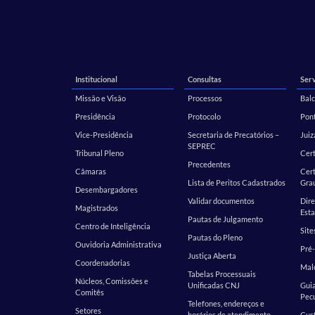
Institucional
Consultas
Serv
Missão e Visão
Processos
Balc
Presidência
Protocolo
Pont
Vice-Presidência
Secretaria de Precatórios –
Juiz
SEPREC
Tribunal Pleno
Cer
Precedentes
Câmaras
Cert
Lista de Peritos Cadastrados
Gra
Desembargadores
Validar documentos
Dire
Magistrados
Esta
Pautas de Julgamento
Centro de Inteligência
Site
Pautas do Pleno
Ouvidoria Administrativa
Pré-
Justiça Aberta
Coordenadorias
Malo
Tabelas Processuais
Núcleos, Comissões e
Unificadas CNJ
Guia
Comitês
Pecu
Telefones, endereços e
Setores
horários de atendimento
Cust