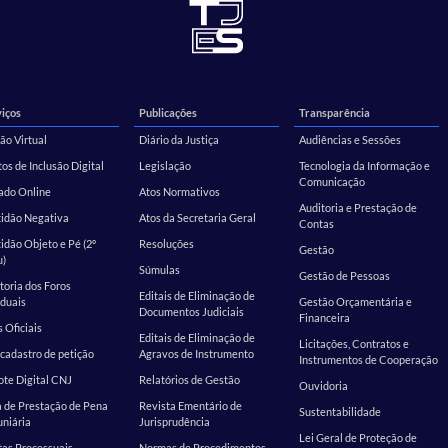
iços
Publicações
Transparência
ão Virtual
Diário da Justiça
Audiências e Sessões
os de Inclusão Digital
Legislação
Tecnologia da Informação e
Comunicação
ado Online
Atos Normativos
Auditoria e Prestação de
tidão Negativa
Atos da Secretaria Geral
Contas
idão Objeto e Pé (2º
Resoluções
Gestão
u)
Súmulas
Gestão de Pessoas
toria dos Foros
Editais de Eliminação de
duais
Gestão Orçamentária e
Documentos Judiciais
Financeira
s Oficiais
Editais de Eliminação de
Licitações, Contratos e
cadastro de petição
Agravos de Instrumento
Instrumentos de Cooperação
te Digital CNJ
Relatórios de Gestão
Ouvidoria
 de Prestação de Pena
Revista Ementário de
Sustentabilidade
niária
Jurisprudência
Lei Geral de Proteção de
as Processuais
Normas de Procedimentos