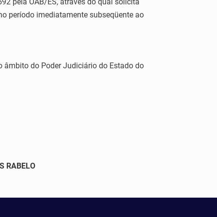
 pela OAB/ES, através do qual solicita
 no período imediatamente subseqüente ao
 âmbito do Poder Judiciário do Estado do
ES RABELO