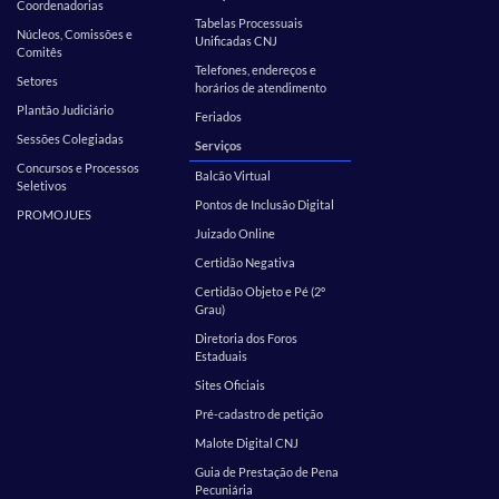
Coordenadorias
Tabelas Processuais
Núcleos, Comissões e
Unificadas CNJ
Comitês
Telefones, endereços e
Setores
horários de atendimento
Plantão Judiciário
Feriados
Sessões Colegiadas
Serviços
Concursos e Processos
Balcão Virtual
Seletivos
Pontos de Inclusão Digital
PROMOJUES
Juizado Online
Certidão Negativa
Certidão Objeto e Pé (2º
Grau)
Diretoria dos Foros
Estaduais
Sites Oficiais
Pré-cadastro de petição
Malote Digital CNJ
Guia de Prestação de Pena
Pecuniária