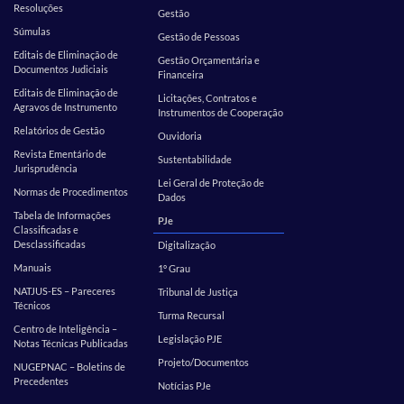
Resoluções
Gestão
Súmulas
Gestão de Pessoas
Editais de Eliminação de
Gestão Orçamentária e
Documentos Judiciais
Financeira
Editais de Eliminação de
Licitações, Contratos e
Agravos de Instrumento
Instrumentos de Cooperação
Relatórios de Gestão
Ouvidoria
Revista Ementário de
Sustentabilidade
Jurisprudência
Lei Geral de Proteção de
Normas de Procedimentos
Dados
Tabela de Informações
PJe
Classificadas e
Desclassificadas
Digitalização
Manuais
1º Grau
NATJUS-ES – Pareceres
Tribunal de Justiça
Técnicos
Turma Recursal
Centro de Inteligência –
Legislação PJE
Notas Técnicas Publicadas
Projeto/Documentos
NUGEPNAC – Boletins de
Precedentes
Notícias PJe