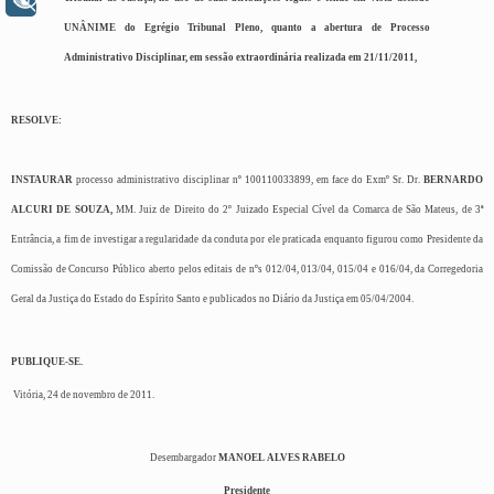
+ Acessibilidade
UNÂNIME do Egrégio Tribunal Pleno, quanto a abertura de Processo
Administrativo Disciplinar, em sessão extraordinária realizada em 21/11/2011,
RESOLVE:
INSTAURAR
processo administrativo disciplinar nº 100110033899, em face do Exmº Sr. Dr.
BERNARDO
ALCURI DE SOUZA,
MM. Juiz de Direito do 2º Juizado Especial Cível da Comarca de São Mateus, de 3ª
Entrância, a fim de investigar a regularidade da conduta por ele praticada enquanto figurou como Presidente da
Comissão de Concurso Público aberto pelos editais de nºs 012/04, 013/04, 015/04 e 016/04, da Corregedoria
Geral da Justiça do Estado do Espírito Santo e publicados no Diário da Justiça em 05/04/2004.
PUBLIQUE-SE.
Vitória, 24 de novembro de 2011.
Desembargador
MANOEL ALVES RABELO
Presidente