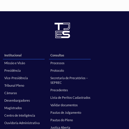
Institucional
Consultas
Missão e Visão
Processos
Presidência
Protocolo
Vice-Presidência
Secretaria de Precatórios –
SEPREC
Tribunal Pleno
Precedentes
Câmaras
Lista de Peritos Cadastrados
Desembargadores
Validar documentos
Magistrados
Pautas de Julgamento
Centro de Inteligência
Pautas do Pleno
Ouvidoria Administrativa
Justiça Aberta