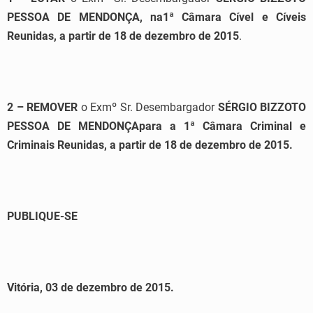
PESSOA DE MENDONÇA
,
na
1
ª Câmara Cível
e Cíveis
Reunidas,
a partir de
1
8
de
deze
mbro de 201
5
.
2 – REMOVER
o Exmº Sr. Desembargador
SÉRGIO BIZZOTO
PESSOA DE MENDONÇA
para a 1ª Câmara C
rimina
l
e
Criminais Reunidas,
a partir de
18
de
dez
embro de 201
5.
PUBLIQUE-SE
Vitória,
03
de
dez
embro
de 20
15
.