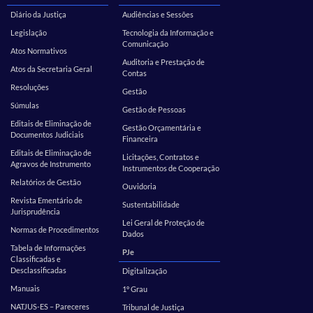
Diário da Justiça
Audiências e Sessões
Legislação
Tecnologia da Informação e
Comunicação
Atos Normativos
Auditoria e Prestação de
Atos da Secretaria Geral
Contas
Resoluções
Gestão
Súmulas
Gestão de Pessoas
Editais de Eliminação de
Gestão Orçamentária e
Documentos Judiciais
Financeira
Editais de Eliminação de
Licitações, Contratos e
Agravos de Instrumento
Instrumentos de Cooperação
Relatórios de Gestão
Ouvidoria
Revista Ementário de
Sustentabilidade
Jurisprudência
Lei Geral de Proteção de
Normas de Procedimentos
Dados
Tabela de Informações
PJe
Classificadas e
Desclassificadas
Digitalização
Manuais
1º Grau
NATJUS-ES – Pareceres
Tribunal de Justiça