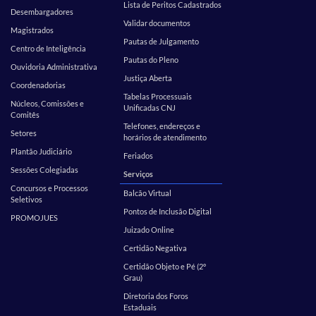
Lista de Peritos Cadastrados
Desembargadores
Validar documentos
Magistrados
Pautas de Julgamento
Centro de Inteligência
Pautas do Pleno
Ouvidoria Administrativa
Justiça Aberta
Coordenadorias
Tabelas Processuais
Núcleos, Comissões e
Unificadas CNJ
Comitês
Telefones, endereços e
Setores
horários de atendimento
Plantão Judiciário
Feriados
Sessões Colegiadas
Serviços
Concursos e Processos
Balcão Virtual
Seletivos
Pontos de Inclusão Digital
PROMOJUES
Juizado Online
Certidão Negativa
Certidão Objeto e Pé (2º
Grau)
Diretoria dos Foros
Estaduais