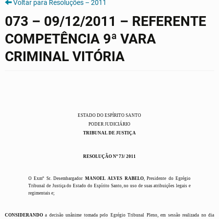
Voltar para Resoluções – 2011
073 – 09/12/2011 – REFERENTE
COMPETÊNCIA 9ª VARA
CRIMINAL VITÓRIA
ESTADO DO ESPÍRITO SANTO
PODER JUDICIÁRIO
TRIBUNAL DE JUSTIÇA
RESOLUÇÃO Nº 73/ 2011
O Exmº Sr. Desembargador
MANOEL ALVES RABELO
, Presidente do Egrégio
Tribunal de Justiça do Estado do Espírito Santo, no uso de suas atribuições legais e
regimentais e;
CONSIDERANDO
a decisão unânime tomada pelo Egrégio Tribunal Pleno, em sessão realizada no dia