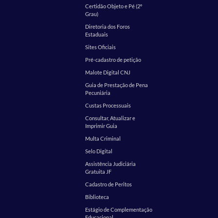
Certidão Objeto e Pé (2º
Grau)
Diretoria dos Foros
Estaduais
Sites Oficiais
Pré-cadastro de petição
Malote Digital CNJ
Guia de Prestação de Pena
Pecuniária
Custas Processuais
Consultar, Atualizar e
Imprimir Guia
Multa Criminal
Selo Digital
Assistência Judiciária
Gratuita JF
Cadastro de Peritos
Biblioteca
Estágio de Complementação
Educacional