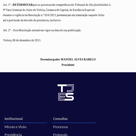
Art. 1º –
DETERMINAR
que os processos
de competência do Tribunal de Júri,
distribuídos à
9ª Vara Criminal do Juízo de Vitória, Comarca de Capital, de Entrância Especial
durante a vigência da Resolução n.º 016/2011 permaneçam em tramitação naquele Juízo
até a preclusão da decisão de pronúncia, inclusive
.
Art. 2º – Esta Resolução entrará em vigor na data de sua publicação.
Vitória, 08 de dezembro de 2011.
Desembargador MANOEL ALVES RABELO
Presidente
Institucional
Consultas
Missão e Visão
Processos
Presidência
Protocolo