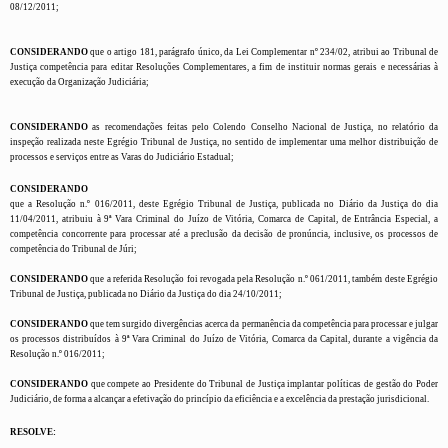
08/12/2011;
CONSIDERANDO
que o artigo 181, parágrafo único, da Lei Complementar nº 234/02, atribui ao Tribunal de
Justiça competência para editar Resoluções Complementares, a fim de instituir normas gerais e necessárias à
execução da Organização Judiciária;
CONSIDERANDO
as recomendações feitas pelo Colendo Conselho Nacional de Justiça, no relatório da
inspeção realizada neste Egrégio Tribunal de Justiça, no sentido de implementar uma melhor distribuição de
processos e serviços entre as Varas do Judiciário Estadual;
CONSIDERANDO
que a Resolução n.º 016/2011, deste Egrégio Tribunal de Justiça, publicada no Diário da Justiça do dia
11/04/2011, atribuiu à 9ª Vara Criminal do Juízo de Vitória, Comarca de Capital, de Entrância Especial, a
competência concorrente para processar até a preclusão da decisão de pronúncia, inclusive, os processos de
competência do Tribunal de Júri;
CONSIDERANDO
que a referida Resolução foi revogada pela Resolução n.º 061/2011, também deste Egrégio
Tribunal de Justiça, publicada no Diário da Justiça do dia 24/10/2011;
CONSIDERANDO
que tem surgido divergências acerca da permanência da competência para processar e julgar
os processos distribuídos à 9ª Vara Criminal do Juízo de Vitória, Comarca da Capital, durante a vigência da
Resolução n.º 016/2011;
CONSIDERANDO
que compete ao Presidente do Tribunal de Justiça implantar políticas de gestão do Poder
Judiciário, de forma a alcançar a efetivação do princípio da eficiência e a excelência da prestação jurisdicional.
RESOLVE: