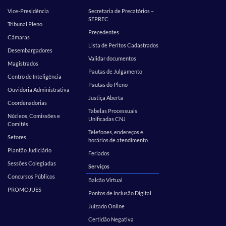
Vice-Presidência
Secretaria de Precatórios –
SEPREC
Tribunal Pleno
Precedentes
Câmaras
Lista de Peritos Cadastrados
Desembargadores
Validar documentos
Magistrados
Pautas de Julgamento
Centro de Inteligência
Pautas do Pleno
Ouvidoria Administrativa
Justiça Aberta
Coordenadorias
Tabelas Processuais
Núcleos, Comissões e
Unificadas CNJ
Comitês
Telefones, endereços e
Setores
horários de atendimento
Plantão Judiciário
Feriados
Sessões Colegiadas
Serviços
Concursos Públicos
Balcão Virtual
PROMOJUES
Pontos de Inclusão Digital
Juizado Online
Certidão Negativa