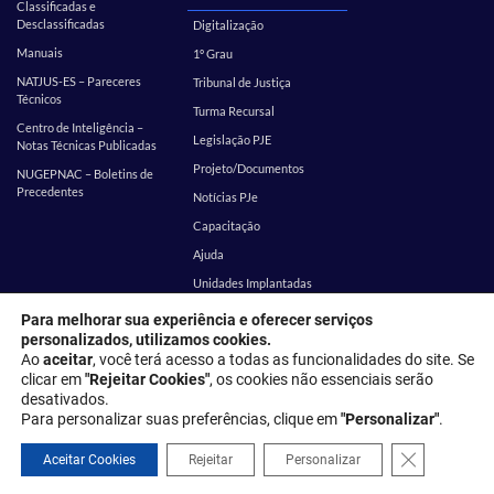
Classificadas e
Desclassificadas
Digitalização
Manuais
1º Grau
NATJUS-ES – Pareceres
Tribunal de Justiça
Técnicos
Turma Recursal
Centro de Inteligência –
Legislação PJE
Notas Técnicas Publicadas
Projeto/Documentos
NUGEPNAC – Boletins de
Precedentes
Notícias PJe
Capacitação
Ajuda
Unidades Implantadas
Estatística
SEI
Para melhorar sua experiência e oferecer serviços
personalizados, utilizamos cookies.
EMES
Corregedoria
Ao
aceitar
, você terá acesso a todas as funcionalidades do site. Se
clicar em
"Rejeitar Cookies"
, os cookies não essenciais serão
desativados.
Endereço: Rua Desembargador Homero Mafra, 60 - Enseada do Suá,
Para personalizar suas preferências, clique em
"Personalizar"
.
Vitória - ES, 29050-906
Close GDPR 
Política de privacidade
Aceitar Cookies
Rejeitar
Personalizar