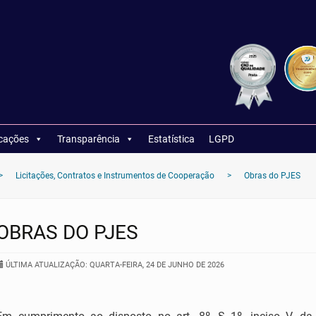
icações
Transparência
Estatística
LGPD
>
Licitações, Contratos e Instrumentos de Cooperação
>
Obras do PJES
OBRAS DO PJES
ÚLTIMA ATUALIZAÇÃO: QUARTA-FEIRA, 24 DE JUNHO DE 2026