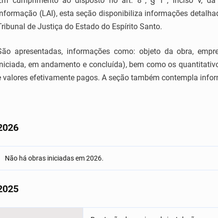
Em cumprimento ao disposto no art. 8º, § 1º, inciso V, d
Informação (LAI), esta seção disponibiliza informações detalh
Tribunal de Justiça do Estado do Espírito Santo.
São apresentadas, informações como: objeto da obra, empre
iniciada, em andamento e concluída), bem como os quantitativos
e valores efetivamente pagos. A seção também contempla infor
2026
Não há obras iniciadas em 2026.
2025