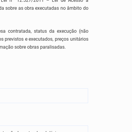
a Lei nº 12.527/2011 – Lei de Acesso à
ada sobre as obra executadas no âmbito do
sa contratada, status da execução (não
 previstos e executados, preços unitários
mação sobre obras paralisadas.