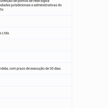
nutenção de pontos de rede lógica
idades jurisdicionais e administrativas do
nto
s Ltda.
ndida, com prazo de execução de 30 dias.