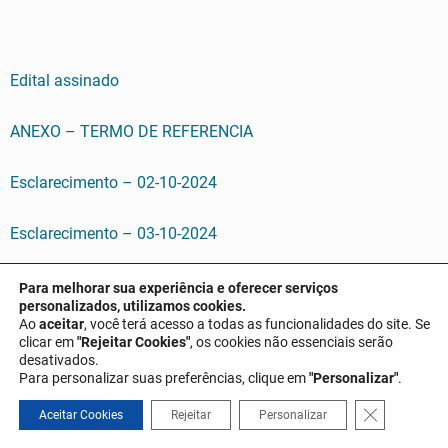
Edital assinado
ANEXO – TERMO DE REFERENCIA
Esclarecimento – 02-10-2024
Esclarecimento – 03-10-2024
Esclarecimento – 07-10-2024
Para melhorar sua experiência e oferecer serviços
personalizados, utilizamos cookies.
Ao
aceitar
, você terá acesso a todas as funcionalidades do site. Se
Esclarecimento – 08-10-2024
clicar em
"Rejeitar Cookies"
, os cookies não essenciais serão
desativados.
Para personalizar suas preferências, clique em
"Personalizar"
.
ATA COM LEILOEIROS CREDENCIADOS
Close GDPR 
Aceitar Cookies
Rejeitar
Personalizar
ATA CREDENCIAMENTO DO LEILOEIRO OFICIAL