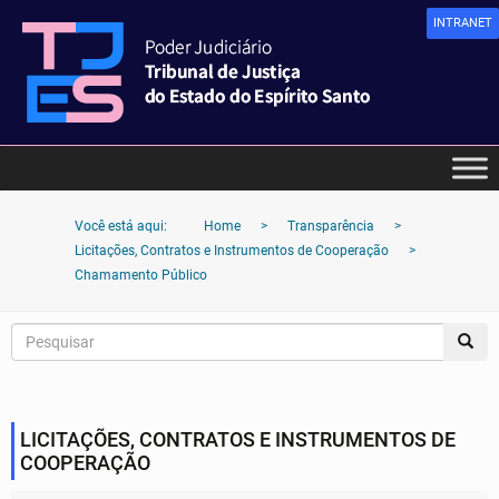
INTRANET
Você está aqui:
Home
>
Transparência
>
Licitações, Contratos e Instrumentos de Cooperação
>
Chamamento Público
LICITAÇÕES, CONTRATOS E INSTRUMENTOS DE
COOPERAÇÃO