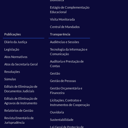
Estágio de Complementação
Educacional
Visita Monitorada
Central de Mandados
Publicações
Transparência
Diário da Justiça
Audiências e Sessões
Legislação
Tecnologia da Informação e
Comunicação
Atos Normativos
Auditoria e Prestação de
Atos da Secretaria Geral
Contas
Resoluções
Gestão
Súmulas
Gestão de Pessoas
Editais de Eliminação de
Gestão Orçamentária e
Documentos Judiciais
Financeira
Editais de Eliminação de
Licitações, Contratos e
Agravos de Instrumento
Instrumentos de Cooperação
Relatórios de Gestão
Ouvidoria
Revista Ementário de
Sustentabilidade
Jurisprudência
Lei Geral de Proteção de