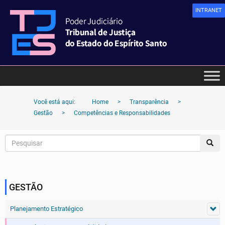
INTRANET
Você está aqui:
Home
>
Transparência
>
Gestão
>
Competências e Responsabilidades
GESTÃO
Planejamento Estratégico