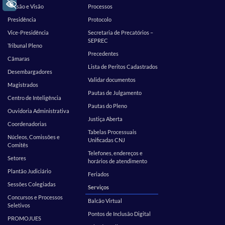
+ Acessibilidade
Missão e Visão
Processos
Presidência
Protocolo
Vice-Presidência
Secretaria de Precatórios –
SEPREC
Tribunal Pleno
Precedentes
Câmaras
Lista de Peritos Cadastrados
Desembargadores
Validar documentos
Magistrados
Pautas de Julgamento
Centro de Inteligência
Pautas do Pleno
Ouvidoria Administrativa
Justiça Aberta
Coordenadorias
Tabelas Processuais
Núcleos, Comissões e
Unificadas CNJ
Comitês
Telefones, endereços e
Setores
horários de atendimento
Plantão Judiciário
Feriados
Sessões Colegiadas
Serviços
Concursos e Processos
Balcão Virtual
Seletivos
Pontos de Inclusão Digital
PROMOJUES