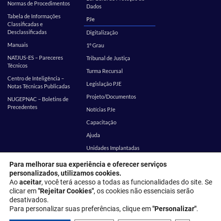
Normas de Procedimentos
Dados
Tabela de Informações
PJe
Classificadas e
Desclassificadas
Digitalização
Manuais
1º Grau
NATJUS-ES – Pareceres
Tribunal de Justiça
Técnicos
Turma Recursal
Centro de Inteligência –
Legislação PJE
Notas Técnicas Publicadas
Projeto/Documentos
NUGEPNAC – Boletins de
Precedentes
Notícias PJe
Capacitação
Ajuda
Unidades Implantadas
Estatística
SEI
Para melhorar sua experiência e oferecer serviços
personalizados, utilizamos cookies.
EMES
Corregedoria
Ao
aceitar
, você terá acesso a todas as funcionalidades do site. Se
clicar em
"Rejeitar Cookies"
, os cookies não essenciais serão
desativados.
Endereço: Rua Desembargador Homero Mafra, 60 - Enseada do Suá,
Para personalizar suas preferências, clique em
"Personalizar"
.
Vitória - ES, 29050-906