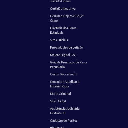
Juizado Online
Certidão Negativa
Certidão Objeto e Pé (2º
Grau)
Diretoria dos Foros
Estaduais
Sites Oficiais
Pré-cadastro de petição
Malote Digital CNJ
Guia de Prestação de Pena
Pecuniária
Custas Processuais
Consultar, Atualizar e
Imprimir Guia
Multa Criminal
Selo Digital
Assistência Judiciária
Gratuita JF
Cadastro de Peritos
Biblioteca