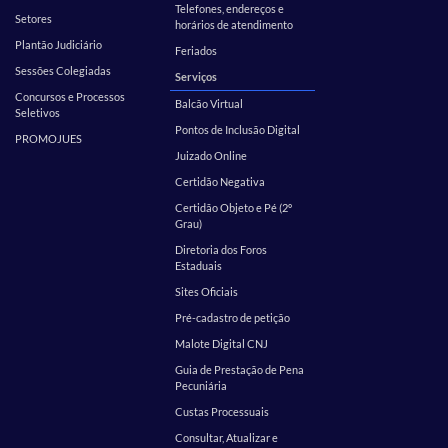
Telefones, endereços e
Setores
horários de atendimento
Plantão Judiciário
Feriados
Sessões Colegiadas
Serviços
Concursos e Processos
Balcão Virtual
Seletivos
Pontos de Inclusão Digital
PROMOJUES
Juizado Online
Certidão Negativa
Certidão Objeto e Pé (2º
Grau)
Diretoria dos Foros
Estaduais
Sites Oficiais
Pré-cadastro de petição
Malote Digital CNJ
Guia de Prestação de Pena
Pecuniária
Custas Processuais
Consultar, Atualizar e