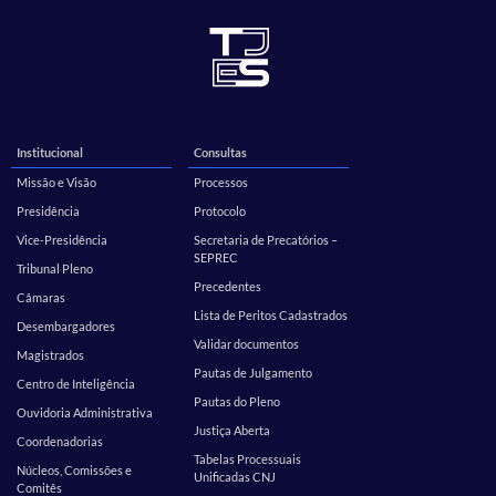
Institucional
Consultas
Missão e Visão
Processos
Presidência
Protocolo
Vice-Presidência
Secretaria de Precatórios –
SEPREC
Tribunal Pleno
Precedentes
Câmaras
Lista de Peritos Cadastrados
Desembargadores
Validar documentos
Magistrados
Pautas de Julgamento
Centro de Inteligência
Pautas do Pleno
Ouvidoria Administrativa
Justiça Aberta
Coordenadorias
Tabelas Processuais
Núcleos, Comissões e
Unificadas CNJ
Comitês