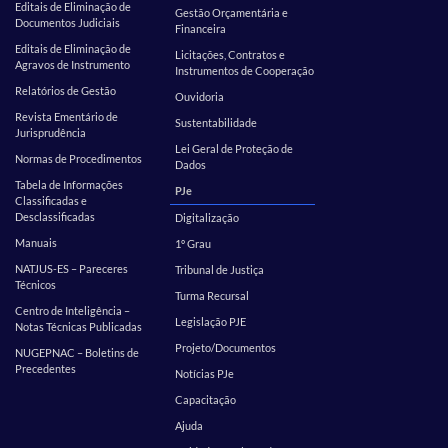
Editais de Eliminação de
Gestão Orçamentária e
Documentos Judiciais
Financeira
Editais de Eliminação de
Licitações, Contratos e
Agravos de Instrumento
Instrumentos de Cooperação
Relatórios de Gestão
Ouvidoria
Revista Ementário de
Sustentabilidade
Jurisprudência
Lei Geral de Proteção de
Normas de Procedimentos
Dados
Tabela de Informações
PJe
Classificadas e
Desclassificadas
Digitalização
Manuais
1º Grau
NATJUS-ES – Pareceres
Tribunal de Justiça
Técnicos
Turma Recursal
Centro de Inteligência –
Legislação PJE
Notas Técnicas Publicadas
Projeto/Documentos
NUGEPNAC – Boletins de
Precedentes
Notícias PJe
Capacitação
Ajuda