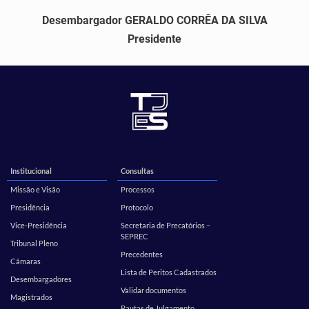
Desembargador GERALDO CORRÊA DA SILVA
Presidente
Institucional
Consultas
Missão e Visão
Processos
Presidência
Protocolo
Vice-Presidência
Secretaria de Precatórios –
SEPREC
Tribunal Pleno
Precedentes
Câmaras
Lista de Peritos Cadastrados
Desembargadores
Validar documentos
Magistrados
Pautas de Julgamento