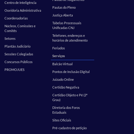
Centro de Inteligência
Pautas do Pleno
Ouvidoria Administrativa
Justiça Aberta
Coordenadorias
Tabelas Processuais
Núcleos, Comissões e
Unificadas CNJ
Comitês
Telefones, endereços e
Setores
horários de atendimento
Plantão Judiciário
Feriados
Sessões Colegiadas
Serviços
Concursos Públicos
Balcão Virtual
PROMOJUES
Pontos de Inclusão Digital
Juizado Online
Certidão Negativa
Certidão Objeto e Pé (2º
Grau)
Diretoria dos Foros
Estaduais
Sites Oficiais
Pré-cadastro de petição