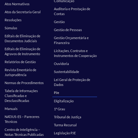
Comunicação
Atos Normativos
Auditoria e Prestação de
Atos da Secretaria Geral
Contas
Resoluções
Gestão
Súmulas
Gestão de Pessoas
Editais de Eliminação de
Gestão Orçamentária e
Documentos Judiciais
Financeira
Editais de Eliminação de
Licitações, Contratos e
Agravos de Instrumento
Instrumentos de Cooperação
Relatórios de Gestão
Ouvidoria
Revista Ementário de
Sustentabilidade
Jurisprudência
Lei Geral de Proteção de
Normas de Procedimentos
Dados
Tabela de Informações
PJe
Classificadas e
Desclassificadas
Digitalização
Manuais
1º Grau
NATJUS-ES – Pareceres
Tribunal de Justiça
Técnicos
Turma Recursal
Centro de Inteligência –
Legislação PJE
Notas Técnicas Publicadas