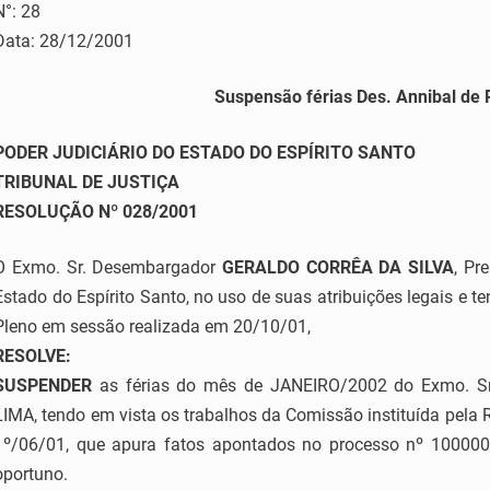
N°: 28
Data: 28/12/2001
Suspensão férias Des. Annibal de
PODER JUDICIÁRIO DO ESTADO DO ESPÍRITO SANTO
TRIBUNAL DE JUSTIÇA
RESOLUÇÃO Nº 028/2001
O Exmo. Sr. Desembargador
GERALDO CORRÊA DA SILVA
, Pr
Estado do Espírito Santo, no uso de suas atribuições legais e 
Pleno em sessão realizada em 20/10/01,
RESOLVE:
SUSPENDER
as férias do mês de JANEIRO/2002 do Exmo. 
LIMA, tendo em vista os trabalhos da Comissão instituída pela 
1º/06/01, que apura fatos apontados no processo nº 100000
oportuno.