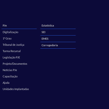
PJe
Estatística
Digitalização
SEI
1º Grau
EMES
Tribunal de Justiça
Corregedoria
Turma Recursal
Legislação PJE
Projeto/Documentos
Notícias PJe
Capacitação
Ajuda
Unidades Implantadas