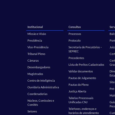
Institucional
Consultas
Serv
Missão e Visão
Processos
Balc
Presidência
Protocolo
Pont
Vice-Presidência
Secretaria de Precatórios –
Juiz
SEPREC
Tribunal Pleno
Cer
Precedentes
Câmaras
Cert
Lista de Peritos Cadastrados
Gra
Desembargadores
Validar documentos
Dire
Magistrados
Esta
Pautas de Julgamento
Centro de Inteligência
Site
Pautas do Pleno
Ouvidoria Administrativa
Pré-
Justiça Aberta
Coordenadorias
Malo
Tabelas Processuais
Núcleos, Comissões e
Unificadas CNJ
Guia
Comitês
Pecu
Telefones, endereços e
Setores
horários de atendimento
Cust