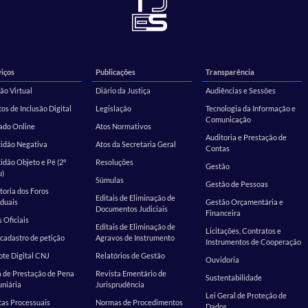
iços
Publicações
Transparência
ão Virtual
Diário da Justiça
Audiências e Sessões
os de Inclusão Digital
Legislação
Tecnologia da Informação e
Comunicação
ado Online
Atos Normativos
Auditoria e Prestação de
tidão Negativa
Atos da Secretaria Geral
Contas
idão Objeto e Pé (2º
Resoluções
Gestão
u)
Súmulas
Gestão de Pessoas
toria dos Foros
Editais de Eliminação de
duais
Gestão Orçamentária e
Documentos Judiciais
Financeira
s Oficiais
Editais de Eliminação de
Licitações, Contratos e
cadastro de petição
Agravos de Instrumento
Instrumentos de Cooperação
te Digital CNJ
Relatórios de Gestão
Ouvidoria
 de Prestação de Pena
Revista Ementário de
Sustentabilidade
niária
Jurisprudência
Lei Geral de Proteção de
as Processuais
Normas de Procedimentos
Dados