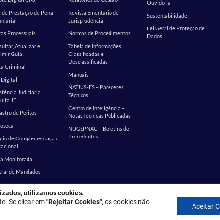
Ouvidoria
 de Prestação de Pena
Revista Ementário de
Sustentabilidade
niária
Jurisprudência
Lei Geral de Proteção de
as Processuais
Normas de Procedimentos
Dados
ultar, Atualizar e
Tabela de Informações
imir Guia
Classificadas e
Desclassificadas
a Criminal
Manuais
 Digital
NATJUS-ES – Pareceres
stência Judiciária
Técnicos
uita JF
Centro de Inteligência –
stro de Peritos
Notas Técnicas Publicadas
ioteca
NUGEPNAC – Boletins de
Precedentes
ágio de Complementação
cacional
ta Monitorada
tral de Mandados
izados, utilizamos cookies.
: Rua Desembargador Homero Mafra, 60 - Enseada do Suá, Vitória - ES, 
te. Se clicar em
"Rejeitar Cookies"
, os cookies não
Aceitar 
Política de privacidade
"
.