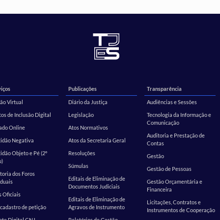
iços
Publicações
Transparência
ão Virtual
Diário da Justiça
Audiências e Sessões
os de Inclusão Digital
Legislação
Tecnologia da Informação e
Comunicação
ado Online
Atos Normativos
Auditoria e Prestação de
tidão Negativa
Atos da Secretaria Geral
Contas
idão Objeto e Pé (2º
Resoluções
Gestão
u)
Súmulas
Gestão de Pessoas
toria dos Foros
Editais de Eliminação de
duais
Gestão Orçamentária e
Documentos Judiciais
Financeira
s Oficiais
Editais de Eliminação de
Licitações, Contratos e
cadastro de petição
Agravos de Instrumento
Instrumentos de Cooperação
te Digital CNJ
Relatórios de Gestão