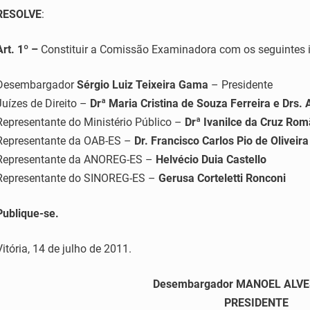
RESOLVE
:
Art. 1º –
Constituir a Comissão Examinadora com os seguintes i
Desembargador
Sérgio Luiz Teixeira Gama
– Presidente
Juízes de Direito –
Drª Maria Cristina de Souza Ferreira e Drs. 
Representante do Ministério Público –
Drª Ivanilce da Cruz Ro
Representante da OAB-ES –
Dr. Francisco Carlos Pio de Oliveira
Representante da ANOREG-ES –
Helvécio Duia Castello
Representante do SINOREG-ES –
Gerusa Corteletti Ronconi
Publique-se.
Vitória, 14 de julho de 2011.
Desembargador MANOEL ALV
PRESIDENTE