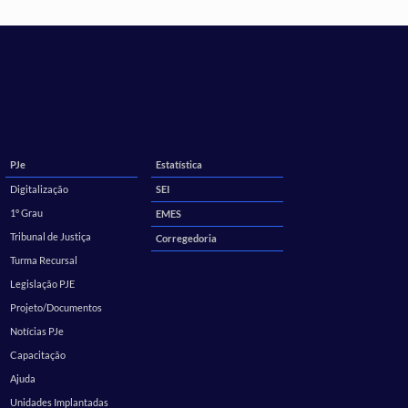
PJe
Estatística
Digitalização
SEI
1º Grau
EMES
Tribunal de Justiça
Corregedoria
Turma Recursal
Legislação PJE
Projeto/Documentos
Notícias PJe
Capacitação
Ajuda
Unidades Implantadas