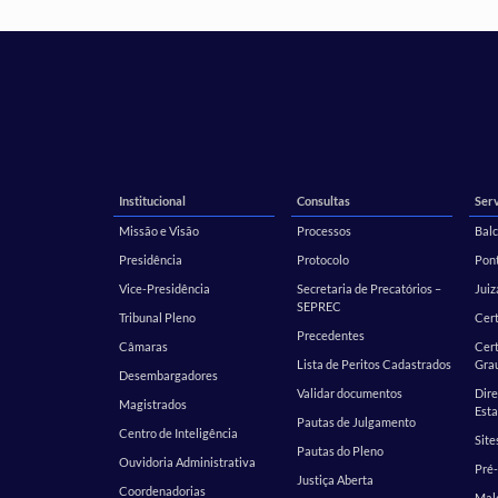
Institucional
Consultas
Serv
Missão e Visão
Processos
Balc
Presidência
Protocolo
Pont
Vice-Presidência
Secretaria de Precatórios –
Juiz
SEPREC
Tribunal Pleno
Cer
Precedentes
Câmaras
Cert
Lista de Peritos Cadastrados
Gra
Desembargadores
Validar documentos
Dire
Magistrados
Esta
Pautas de Julgamento
Centro de Inteligência
Site
Pautas do Pleno
Ouvidoria Administrativa
Pré-
Justiça Aberta
Coordenadorias
Malo