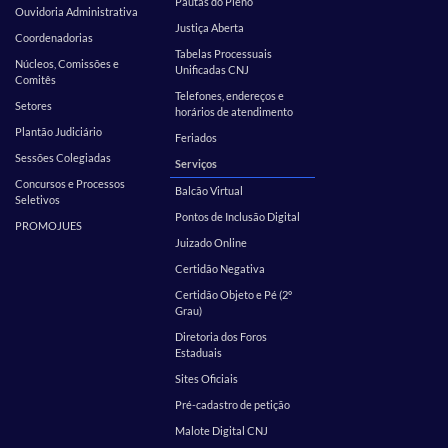
Pautas do Pleno
Ouvidoria Administrativa
Justiça Aberta
Coordenadorias
Tabelas Processuais
Núcleos, Comissões e
Unificadas CNJ
Comitês
Telefones, endereços e
Setores
horários de atendimento
Plantão Judiciário
Feriados
Sessões Colegiadas
Serviços
Concursos e Processos
Balcão Virtual
Seletivos
Pontos de Inclusão Digital
PROMOJUES
Juizado Online
Certidão Negativa
Certidão Objeto e Pé (2º
Grau)
Diretoria dos Foros
Estaduais
Sites Oficiais
Pré-cadastro de petição
Malote Digital CNJ