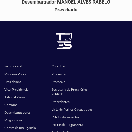
Desembargador MANOEL ALVES RABELO
Presidente
Institucional
Consultas
Missão e Visão
Processos
Presidência
Protocolo
Vice-Presidência
Secretaria de Precatórios –
SEPREC
Tribunal Pleno
Precedentes
Câmaras
Lista de Peritos Cadastrados
Desembargadores
Validar documentos
Magistrados
Pautas de Julgamento
Centro de Inteligência