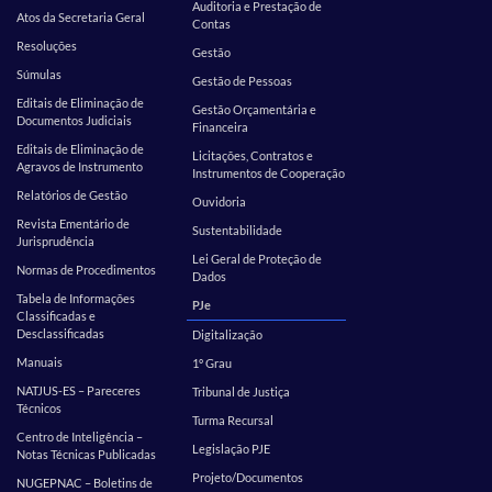
Auditoria e Prestação de
Atos da Secretaria Geral
Contas
Resoluções
Gestão
Súmulas
Gestão de Pessoas
Editais de Eliminação de
Gestão Orçamentária e
Documentos Judiciais
Financeira
Editais de Eliminação de
Licitações, Contratos e
Agravos de Instrumento
Instrumentos de Cooperação
Relatórios de Gestão
Ouvidoria
Revista Ementário de
Sustentabilidade
Jurisprudência
Lei Geral de Proteção de
Normas de Procedimentos
Dados
Tabela de Informações
PJe
Classificadas e
Desclassificadas
Digitalização
Manuais
1º Grau
NATJUS-ES – Pareceres
Tribunal de Justiça
Técnicos
Turma Recursal
Centro de Inteligência –
Legislação PJE
Notas Técnicas Publicadas
Projeto/Documentos
NUGEPNAC – Boletins de