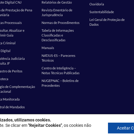
te Digital CNJ
Relatórios de Gestão
Ouvidoria
 de Prestação de Pena
Revista Ementário de
Sustentabilidade
niária
Jurisprudência
Lei Geral de Proteção de
as Processuais
Normas de Procedimentos
Dados
ultar, Atualizar e
Tabela de Informações
imir Guia
Classificadas e
Desclassificadas
a Criminal
Manuais
 Digital
NATJUS-ES – Pareceres
stência Judiciária
Técnicos
uita JF
Centro de Inteligência –
stro de Peritos
Notas Técnicas Publicadas
ioteca
NUGEPNAC – Boletins de
Precedentes
ágio de Complementação
cacional
ta Monitorada
tral de Mandados
izados, utilizamos cookies.
: Rua Desembargador Homero Mafra, 60 - Enseada do Suá, Vitória - ES, 
te. Se clicar em
"Rejeitar Cookies"
, os cookies não
Aceitar 
Política de privacidade