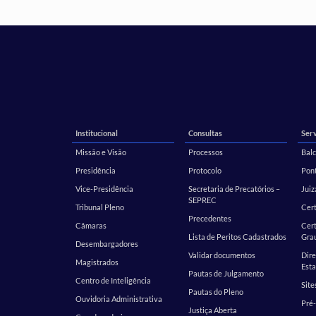
Institucional
Consultas
Serv
Missão e Visão
Processos
Balc
Presidência
Protocolo
Pont
Vice-Presidência
Secretaria de Precatórios –
Juiz
SEPREC
Tribunal Pleno
Cer
Precedentes
Câmaras
Cert
Lista de Peritos Cadastrados
Gra
Desembargadores
Validar documentos
Dire
Magistrados
Esta
Pautas de Julgamento
Centro de Inteligência
Site
Pautas do Pleno
Ouvidoria Administrativa
Pré-
Justiça Aberta