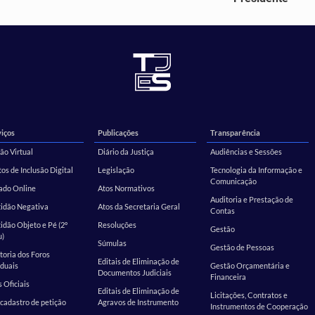
iços
Publicações
Transparência
ão Virtual
Diário da Justiça
Audiências e Sessões
os de Inclusão Digital
Legislação
Tecnologia da Informação e
Comunicação
ado Online
Atos Normativos
Auditoria e Prestação de
tidão Negativa
Atos da Secretaria Geral
Contas
idão Objeto e Pé (2º
Resoluções
Gestão
u)
Súmulas
Gestão de Pessoas
toria dos Foros
Editais de Eliminação de
duais
Gestão Orçamentária e
Documentos Judiciais
Financeira
s Oficiais
Editais de Eliminação de
Licitações, Contratos e
cadastro de petição
Agravos de Instrumento
Instrumentos de Cooperação