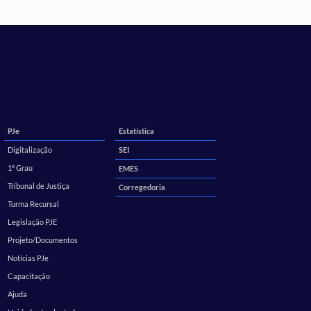
PJe
Estatística
Digitalização
SEI
1º Grau
EMES
Tribunal de Justiça
Corregedoria
Turma Recursal
Legislação PJE
Projeto/Documentos
Notícias PJe
Capacitação
Ajuda