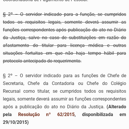
§ 2º – O servidor indicado para a função, se cumpridos
todos os requisitos legais, somente deverá assumir as
funções correspondentes após publicação do ato no Diário
da Justiça, salvo no caso de substituições em razão do
afastamento do titular para licença médica e outras
situações fortuitas em que não haja tempo hábil para
protocolo antecipado do requerimento.
§ 2º – O servidor indicado para as funções de Chefe de
Secretaria, Chefe da Contadoria ou Chefe do Colégio
Recursal como titular, se cumpridos todos os requisitos
legais, somente deverá assumir as funções correspondentes
após a publicação do ato no Diário da Justiça.
(Alterado
pela
Resolução nº 62/2015
, disponibilizada em
29/10/2015)