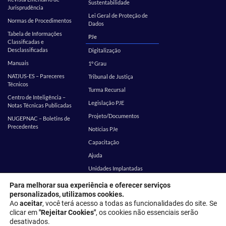
Sustentabilidade
Jurisprudência
Lei Geral de Proteção de
Normas de Procedimentos
Dados
Tabela de Informações
PJe
Classificadas e
Desclassificadas
Digitalização
Manuais
1º Grau
NATJUS-ES – Pareceres
Tribunal de Justiça
Técnicos
Turma Recursal
Centro de Inteligência –
Legislação PJE
Notas Técnicas Publicadas
Projeto/Documentos
NUGEPNAC – Boletins de
Precedentes
Notícias PJe
Capacitação
Ajuda
Unidades Implantadas
Estatística
SEI
Para melhorar sua experiência e oferecer serviços
personalizados, utilizamos cookies.
EMES
Corregedoria
Ao
aceitar
, você terá acesso a todas as funcionalidades do site. Se
clicar em
"Rejeitar Cookies"
, os cookies não essenciais serão
desativados.
Endereço: Rua Desembargador Homero Mafra, 60 - Enseada do Suá,