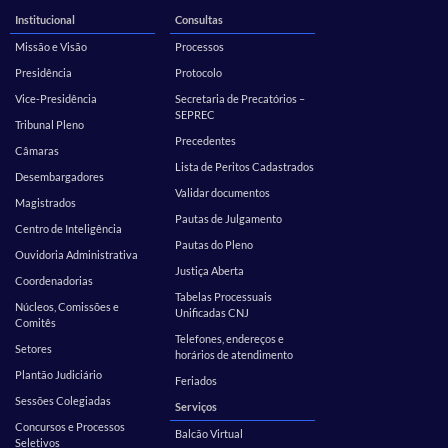
Institucional
Consultas
Missão e Visão
Processos
Presidência
Protocolo
Vice-Presidência
Secretaria de Precatórios –
SEPREC
Tribunal Pleno
Precedentes
Câmaras
Lista de Peritos Cadastrados
Desembargadores
Validar documentos
Magistrados
Pautas de Julgamento
Centro de Inteligência
Pautas do Pleno
Ouvidoria Administrativa
Justiça Aberta
Coordenadorias
Tabelas Processuais
Núcleos, Comissões e
Unificadas CNJ
Comitês
Telefones, endereços e
Setores
horários de atendimento
Plantão Judiciário
Feriados
Sessões Colegiadas
Serviços
Concursos e Processos
Balcão Virtual
Seletivos