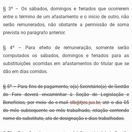
§ 3º – Os sábados, domingos e feriados que ocorrerem
entre o término de um afastamento e o início de outro, não
serão remunerados, não obstante a permissão de soma
prevista no parágrafo anterior.
§ 4º – Para efeito de remuneração, somente serão
computados os sábados, domingos e feriados para as
substituições ocorridas em afastamentos do titular que se
dão em dias corridos.
§ 5º – Para fins de pagamento, o(a) Secretário(a) de Gestão
do Foro deverá encaminhar à Seção de Legislação e
Benefícios, por meio do e-mail
slb@tjes.jus.br
, até o dia 05
do mês subsequente ao mês trabalhado, relação contendo
nome do substituto, ato de designação e dias trabalhados.