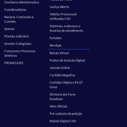
Ouvidoria Administrativa
Justiça Aberta
Coordenadorias
Tabelas Processuais
Núcleos, Comissões e
Unificadas CNJ
Comitês
Telefones, endereços e
Setores
horários de atendimento
Plantão Judiciário
Feriados
Sessões Colegiadas
Serviços
Concursos e Processos
Balcão Virtual
Seletivos
Pontos de Inclusão Digital
PROMOJUES
Juizado Online
Certidão Negativa
Certidão Objeto e Pé (2º
Grau)
Diretoria dos Foros
Estaduais
Sites Oficiais
Pré-cadastro de petição
Malote Digital CNJ