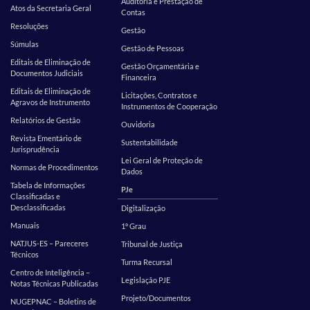
Auditoria e Prestação de
Atos da Secretaria Geral
Contas
Resoluções
Gestão
Súmulas
Gestão de Pessoas
Editais de Eliminação de
Gestão Orçamentária e
Documentos Judiciais
Financeira
Editais de Eliminação de
Licitações, Contratos e
Agravos de Instrumento
Instrumentos de Cooperação
Relatórios de Gestão
Ouvidoria
Revista Ementário de
Sustentabilidade
Jurisprudência
Lei Geral de Proteção de
Normas de Procedimentos
Dados
Tabela de Informações
PJe
Classificadas e
Desclassificadas
Digitalização
Manuais
1º Grau
NATJUS-ES – Pareceres
Tribunal de Justiça
Técnicos
Turma Recursal
Centro de Inteligência –
Legislação PJE
Notas Técnicas Publicadas
Projeto/Documentos
NUGEPNAC – Boletins de