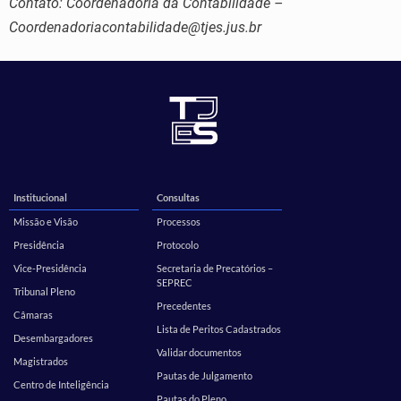
Contato:
Coordenadoria da Contabilidade –
Coordenadoriacontabilidade@tjes.jus.br
Institucional
Consultas
Missão e Visão
Processos
Presidência
Protocolo
Vice-Presidência
Secretaria de Precatórios –
SEPREC
Tribunal Pleno
Precedentes
Câmaras
Lista de Peritos Cadastrados
Desembargadores
Validar documentos
Magistrados
Pautas de Julgamento
Centro de Inteligência
Pautas do Pleno