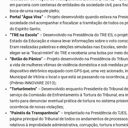
em parceria com centenas de entidades da sociedade civil, para fisc
boca-de-urna naquele pleito;
Portal “Água Viva”
– Projeto desenvolvido quando estava na Presi
sociedade civil acompanhar e fiscalizar a tramitação de todos os p
do Espírito Santo;
“TRE na Escola”
– Desenvolvido na Presidência do TRE-ES, o proje
Estado da Educação e visava levar informações sobre o voto consc
Eram realizadas palestras e eleições simuladas nas Escolas, send
eleger-se-ia “fiscal-mirim” do TRE e receberia uma bolsa por meio d
“Botão do Pânico
” – Projeto desenvolvido na Presidência do Tribun
a vida de mulheres vítimas de violência doméstica e sob medidas p
dispositivo eletrônico equipado com GPS que, uma vez acionado, in
Municipal de Vitória o local o que está se passando na ocorrência,
(Prêmio INNOVARE 2013);
“Torturômetro”
– Desenvolvido enquanto Presidente do Tribunal de 
serviço da Comissão de Enfrentamento à Tortura do Tribunal, era in
tanto para denunciar eventual prática de tortura no sistema prisi
ocorrência de novas violações;
“Painéis da Transparência”
– Implantado na Presidência do TJES, 
página principal do Tribunal de todos os andamentos de processos d
relativos à improbidade administrativa, corrupção, tortura e homicíd