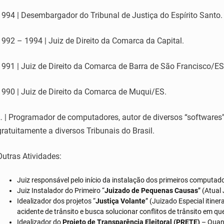
1994 | Desembargador do Tribunal de Justiça do Espírito Santo.
1992 – 1994 | Juiz de Direito da Comarca da Capital.
1991 | Juiz de Direito da Comarca de Barra de São Francisco/ES
1990 | Juiz de Direito da Comarca de Muqui/ES.
… | Programador de computadores, autor de diversos “softwares”
gratuitamente a diversos Tribunais do Brasil.
Outras Atividades:
Juiz responsável pelo início da instalação dos primeiros computado
Juiz Instalador do Primeiro “
Juizado de Pequenas Causas
” (Atual
Idealizador dos projetos “
Justiça Volante
” (Juizado Especial itine
acidente de trânsito e busca solucionar conflitos de trânsito em qu
Idealizador do
Projeto de Transparência Eleitoral (PRETE)
– Quand