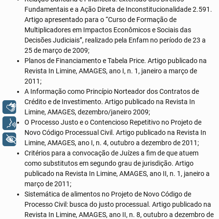
Fundamentais e a Ação Direta de Inconstitucionalidade 2.591.
Artigo apresentado para o “Curso de Formação de
Multiplicadores em Impactos Econômicos e Sociais das
Decisões Judiciais”, realizado pela Enfam no período de 23 a
25 de março de 2009;
Planos de Financiamento e Tabela Price. Artigo publicado na
Revista In Limine, AMAGES, ano I, n. 1, janeiro a março de
2011;
A Informação como Princípio Norteador dos Contratos de
Crédito e de Investimento. Artigo publicado na Revista In
Libras
Limine, AMAGES, dezembro/janeiro 2009;
O Processo Justo e o Contencioso Repetitivo no Projeto de
Voz
Novo Código Processual Civil. Artigo publicado na Revista In
+ Acessibilidade
Limine, AMAGES, ano I, n. 4, outubro a dezembro de 2011;
Critérios para a convocação de Juízes a fim de que atuem
como substitutos em segundo grau de jurisdição. Artigo
publicado na Revista In Limine, AMAGES, ano II, n. 1, janeiro a
março de 2011;
Sistemática de alimentos no Projeto de Novo Código de
Processo Civil: busca do justo processual. Artigo publicado na
Revista In Limine, AMAGES, ano II, n. 8, outubro a dezembro de