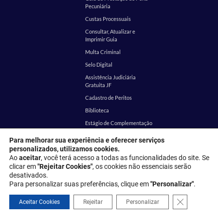
Pecuniária
Custas Processuais
Consultar, Atualizar e
Imprimir Guia
Multa Criminal
Selo Digital
Assistência Judiciária
Gratuita JF
Cadastro de Peritos
Biblioteca
Estágio de Complementação
Educacional
Para melhorar sua experiência e oferecer serviços
Visita Monitorada
personalizados, utilizamos cookies.
Central de Mandados
Ao
aceitar
, você terá acesso a todas as funcionalidades do site. Se
clicar em
"Rejeitar Cookies"
, os cookies não essenciais serão
Publicações
Transparência
desativados.
Diário da Justiça
Audiências e Sessões
Para personalizar suas preferências, clique em
"Personalizar"
.
Legislação
Tecnologia da Informação e
Close GDPR 
Aceitar Cookies
Rejeitar
Personalizar
Comunicação
Atos Normativos
Auditoria e Prestação de