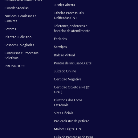
Justiça Aberta
Coordenadorias
Tabelas Processuais
Núcleos, Comissões e
Unificadas CNJ
Comitês
Telefones, endereços e
Setores
horários de atendimento
Plantão Judiciário
Feriados
Sessões Colegiadas
Serviços
Concursos e Processos
Balcão Virtual
Seletivos
Pontos de Inclusão Digital
PROMOJUES
Juizado Online
Certidão Negativa
Certidão Objeto e Pé (2º
Grau)
Diretoria dos Foros
Estaduais
Sites Oficiais
Pré-cadastro de petição
Malote Digital CNJ
Guia de Prestação de Pena