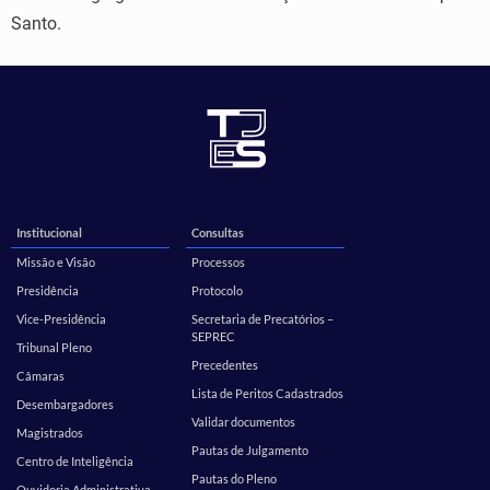
Santo.
Institucional
Consultas
Missão e Visão
Processos
Presidência
Protocolo
Vice-Presidência
Secretaria de Precatórios –
SEPREC
Tribunal Pleno
Precedentes
Câmaras
Lista de Peritos Cadastrados
Desembargadores
Validar documentos
Magistrados
Pautas de Julgamento
Centro de Inteligência
Pautas do Pleno
Ouvidoria Administrativa