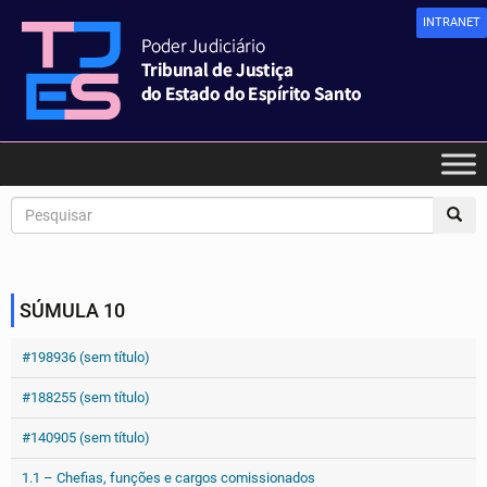
INTRANET
SÚMULA 10
#198936 (sem título)
#188255 (sem título)
#140905 (sem título)
1.1 – Chefias, funções e cargos comissionados